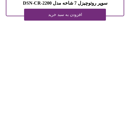
سوپر روتوچیزل 7 شاخه مدل 2200-DSN-CR
افزودن به سبد خرید
اطلاعات تماس
آدرس: استان خراسان رضوي, مشهد
شهرك صنعتي فناوريهاي برتر، حاشیه جاده سنتو كيلومتر22
تلفن تماس:
32463585 – 05132465296
موبایل:
09156125485 – 09159802380
ایمیل:
nezamiagri@gmail.com
مکان ما