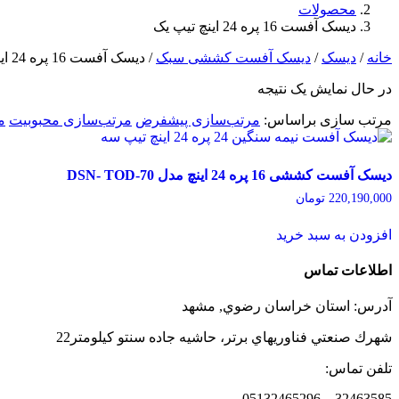
محصولات
دیسک آفست 16 پره 24 اینچ تیپ یک
خانه
/
دیسک
/
دیسک آفست کششی سبک
/ دیسک آفست 16 پره 24 اینچ تیپ یک
در حال نمایش یک نتیجه
مرتب سازی براساس:
مرتب‌سازی پیشفرض
مرتب‌سازی محبوبیت
م
دیسک آفست کششی 16 پره 24 اینچ مدل 70-DSN- TOD
220,190,000
تومان
افزودن به سبد خرید
اطلاعات تماس
آدرس: استان خراسان رضوي, مشهد
شهرك صنعتي فناوريهاي برتر، حاشیه جاده سنتو كيلومتر22
تلفن تماس:
32463585 – 05132465296