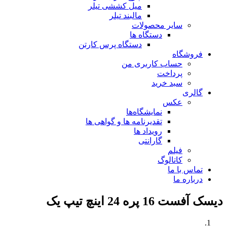
میل کششی تیلر
مالبند تیلر
سایر محصولات
دستگاه ها
دستگاه پرس کارتن
فروشگاه
حساب کاربری من
پرداخت
سبد خرید
گالری
عکس
نمایشگاه‌ها
تقدیرنامه ها و گواهی ها
رویداد ها
گارانتی
فیلم
کاتالوگ
تماس با ما
درباره ما
دیسک آفست 16 پره 24 اینچ تیپ یک