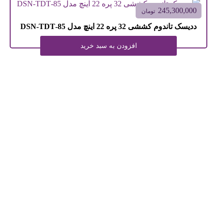
245,300,000
تومان
ددیسک تاندوم کششی 32 پره 22 اینچ مدل 85-DSN-TDT
افزودن به سبد خرید
اطلاعات تماس
آدرس: استان خراسان رضوي, مشهد
شهرك صنعتي فناوريهاي برتر، حاشیه جاده سنتو كيلومتر22
تلفن تماس:
32463585 – 05132465296
موبایل:
09156125485 – 09159802380
ایمیل:
nezamiagri@gmail.com