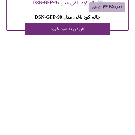
44,650,000
تومان
چاله کود باغی مدل 90-DSN-GFP
افزودن به سبد خرید
اطلاعات تماس
آدرس: استان خراسان رضوي, مشهد
شهرك صنعتي فناوريهاي برتر، حاشیه جاده سنتو كيلومتر22
تلفن تماس:
32463585 – 05132465296
موبایل:
09156125485 – 09159802380
ایمیل:
nezamiagri@gmail.com