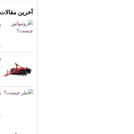
آخرین مقالات
ر
د
ت