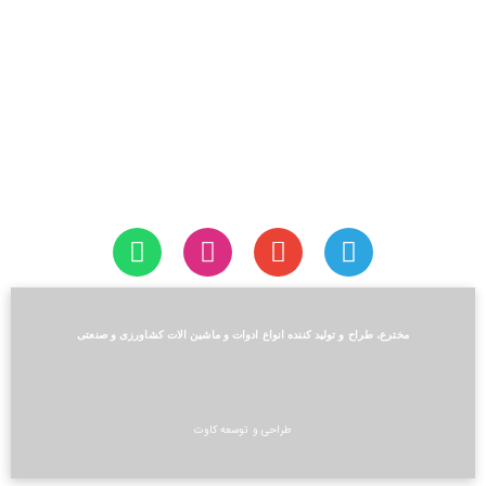
آمار بازدید
بازدیدهای این ماه:
3,110
بازدیدهای امسال:
38,028
کل بازدیدها:
126,530
تاریخ به‌روزشدن سایت:
2022-04-12
شبکه‌های اجتماعی
مخترع، طراح و تولید کننده انواع ادوات و ماشین الات کشاورزی و صنعتی
طراحی و توسعه کاوت